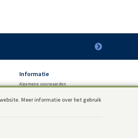
Informatie
,
Algemene voorwaarden
Wettelijke informatie
website. Meer informatie over het gebruik
Privacybeleid
Disclaimer
Webdesign by Code d'Or