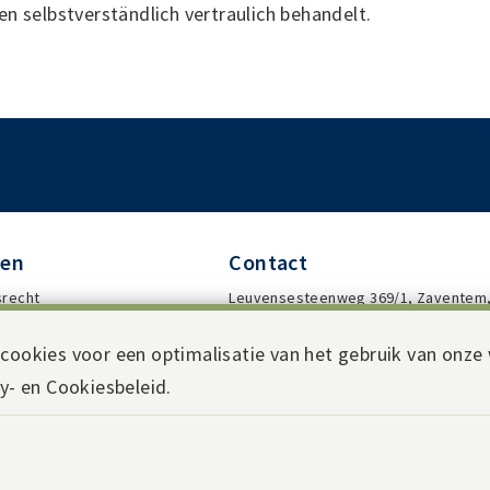
n selbstverständlich vertraulich behandelt.
den
Contact
recht
Leuvensesteenweg 369/1, Zaventem
lechting
België
cookies voor een optimalisatie van het gebruik van onze 
T • (+32)(0) 2-725 60 63
y- en Cookiesbeleid.
ht
E • info@tilia.law
Wegbeschrijving