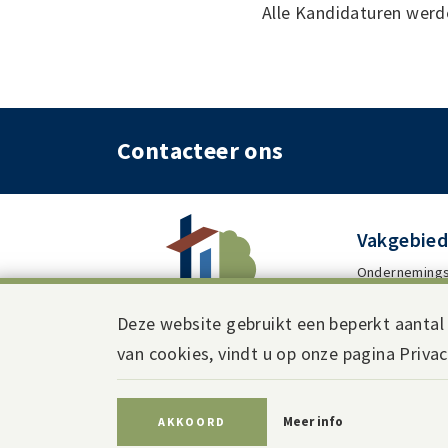
Alle Kandidaturen werde
Contacteer ons
Vakgebie
Ondernemings
Geschillenbes
Deze website gebruikt een beperkt aantal 
Arbeidsrecht
van cookies, vindt u op onze pagina Privac
Immigratierec
Lees meer
Meer info
AKKOORD