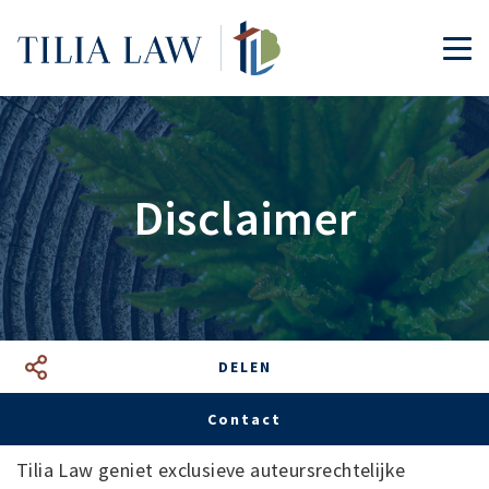
Tilia.Law
TOG
Disclaimer
DELEN
Facebook
LinkedIn
Google+
Mail
Contact
Tilia Law geniet exclusieve auteursrechtelijke