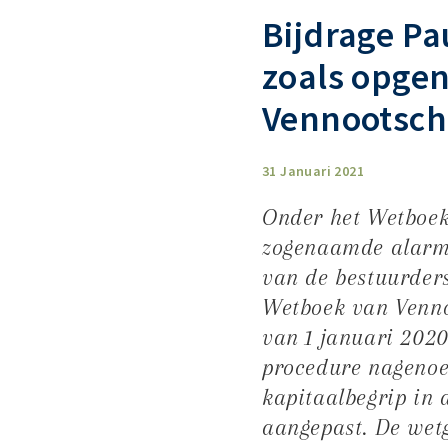
Bijdrage Pa
zoals opge
Vennootsch
31 Januari 2021
Onder het Wetboek
zogenaamde alarmb
van de bestuurders
Wetboek van Venno
van 1 januari 202
procedure nagenoe
kapitaalbegrip in
aangepast. De wetg