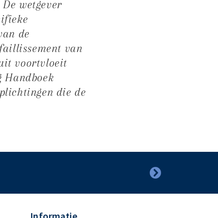
. De wetgever
ifieke
van de
faillissement van
it voortvloeit
ig Handboek
plichtingen die de
Informatie