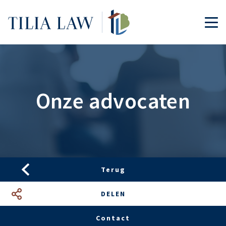
Tilia.Law
TOG
Onze advocaten
Terug
DELEN
Facebook
LinkedIn
Google+
Mail
Contact