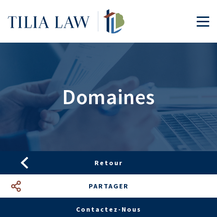
Tilia.Law
TOG
Domaines
Retour
PARTAGER
Facebook
LinkedIn
Google+
Mail
Contactez-Nous