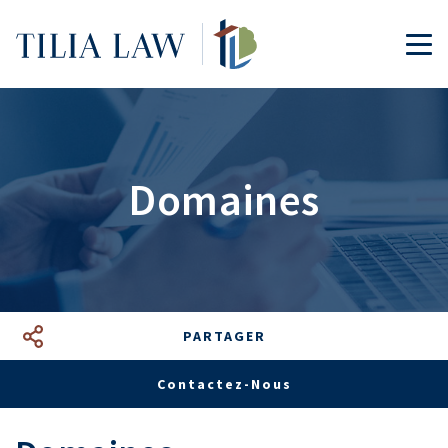
Tilia.Law
TOG
Domaines
PARTAGER
Facebook
LinkedIn
Google+
Mail
Contactez-Nous