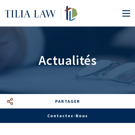
Tilia.Law
TOG
Actualités
PARTAGER
Facebook
LinkedIn
Google+
Mail
Contactez-Nous