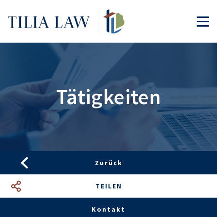
Tilia.Law
TOG
Tätigkeiten
Zurück
TEILEN
Facebook
LinkedIn
Google+
Mail
Kontakt