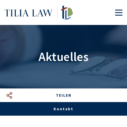
Tilia.Law
TOG
Aktuelles
TEILEN
Facebook
LinkedIn
Google+
Mail
Kontakt